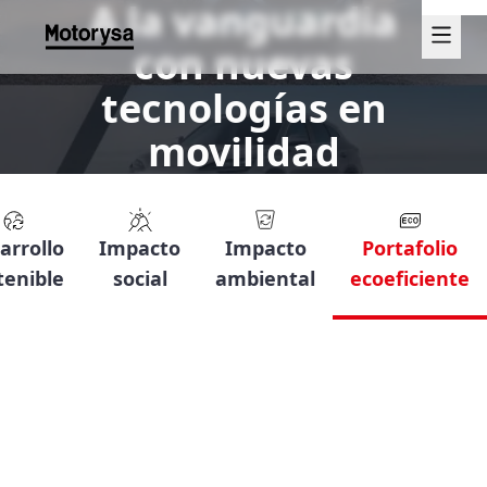
A la vanguardia
con nuevas
tecnologías en
movilidad
arrollo
Impacto
Impacto
Portafolio
tenible
social
ambiental
ecoeficiente