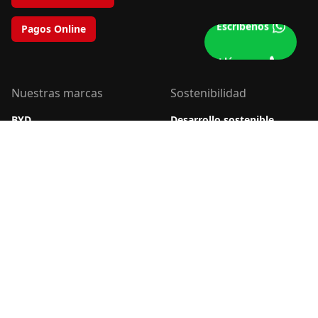
Escríbenos
Pagos Online
Llámanos
Nuestras marcas
Sostenibilidad
BYD
Desarrollo sostenible
Daimler
Impacto social
Energysa
Impacto ambiental
Forland
Portafolio ecoeficiente
Mercedes-Benz
Mitsubishi Motors
Sitrak
Nuevo
Sobre nosotros
Contáctanos