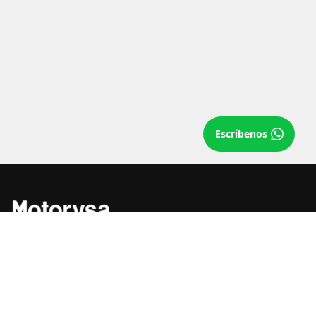
Escríbenos
Llámanos
Desde 1967 Motorysa S.A. ha trabajado
firmemente por alternativas de movilidad
sostenible junto a marcas de alcance
mundial y comprometidas con la